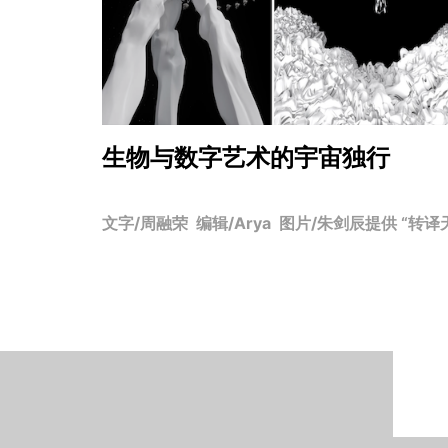
生物与数字艺术的宇宙独行
文字/周融荣 编辑/Arya 图片/朱剑辰提供 “转译天