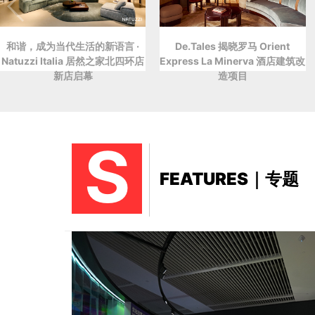
和谐，成为当代生活的新语言 ·
De.Tales 揭晓罗马 Orient
Natuzzi Italia 居然之家北四环店
Express La Minerva 酒店建筑改
新店启幕
造项目
S
FEATURES｜专题