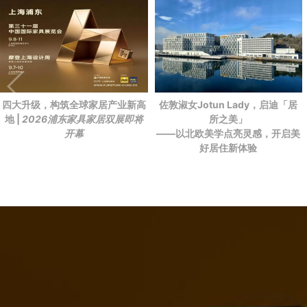
四大升级，构筑全球家居产业新高
佐敦淑女Jotun Lady，启迪「居
地 |
2026浦东家具家居双展即将
所之美」
开幕
——以北欧美学点亮灵感，开启美
好居住新体验