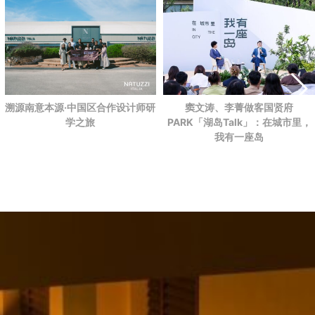
溯源南意本源·中国区合作设计师研
窦文涛、李菁做客国贤府
学之旅
PARK
「湖岛Talk」：在城市里，
我有一座岛