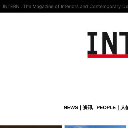
INTERNI. The Magazine of Interiors and Contemporary De
NEWS｜资讯
PEOPLE｜人