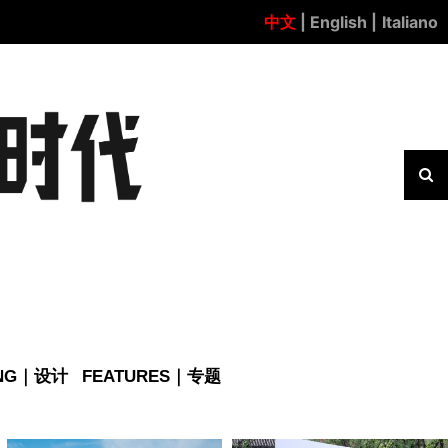
中文
| English |
Italiano
ING｜设计
FEATURES｜专题