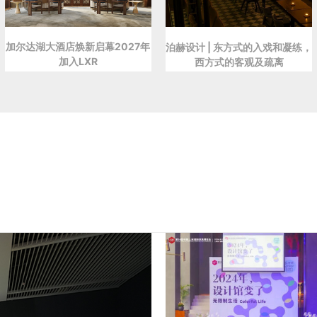
加尔达湖大酒店焕新启幕2027年
泊赫设计 | 东方式的入戏和凝练，
加入LXR
西方式的客观及疏离