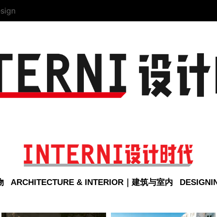
sign
物
ARCHITECTURE & INTERIOR｜建筑与室内
DESIGN