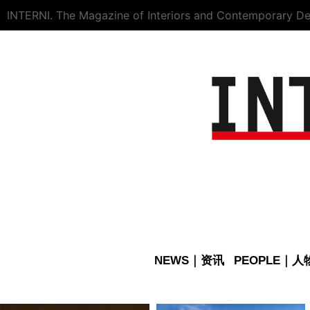
INTERNI. The Magazine of Interiors and Contemporary De
NEWS｜资讯
PEOPLE｜人