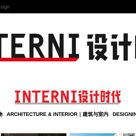
sign
物
ARCHITECTURE & INTERIOR｜建筑与室内
DESIGN