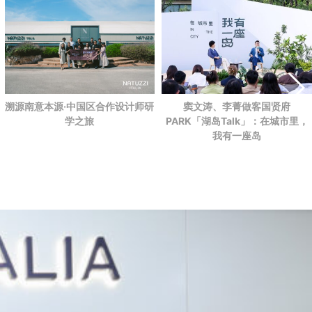
溯源南意本源·中国区合作设计师研
窦文涛、李菁做客国贤府
学之旅
PARK
「湖岛Talk」：在城市里，
我有一座岛