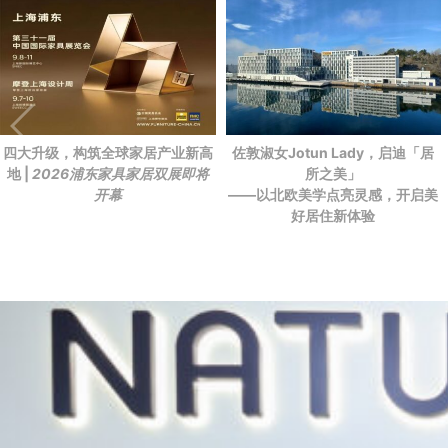
四大升级，构筑全球家居产业新高
佐敦淑女Jotun Lady，启迪「居
地 |
2026浦东家具家居双展即将
所之美」
开幕
——以北欧美学点亮灵感，开启美
好居住新体验