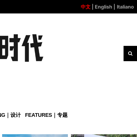
中文
| English |
Italiano
ING｜设计
FEATURES｜专题