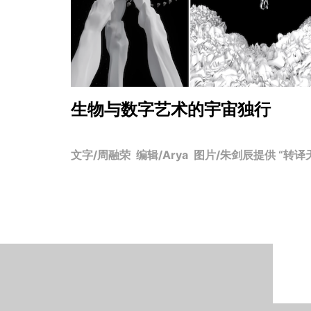
生物与数字艺术的宇宙独行
文字/周融荣 编辑/Arya 图片/朱剑辰提供 “转译天