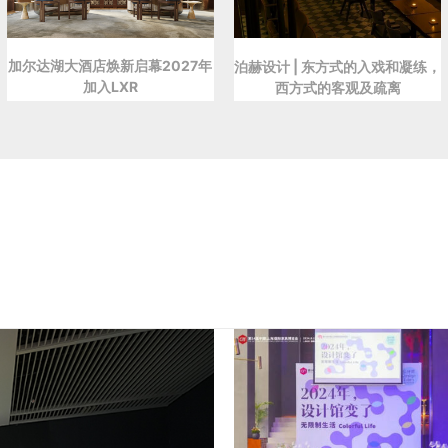
加尔达湖大酒店焕新启幕2027年
泊赫设计 | 东方式的入戏和凝练，
加入LXR
西方式的客观及疏离