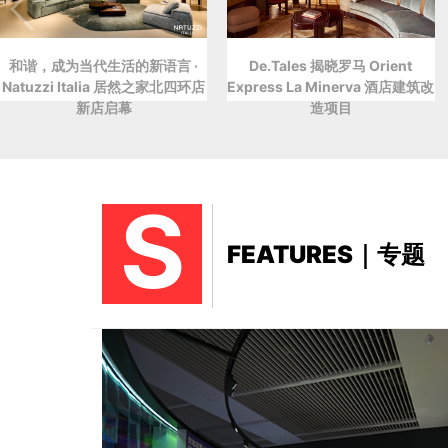
和谐，成为当代生活的新语言 ·
De.Tales 揭晓罗马 Orient
Natuzzi Italia 居然之家北四环店
Express La Minerva 酒店建筑改
新店启幕
造项目
S
FEATURES｜专题