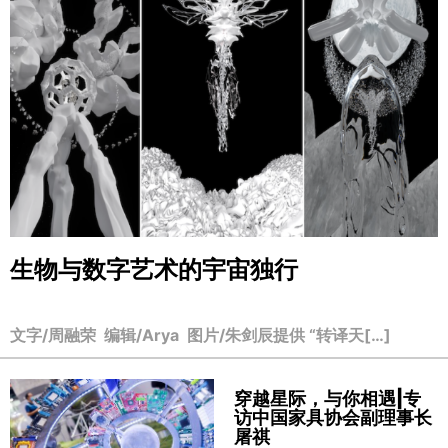
生物与数字艺术的宇宙独行
文字/周融荣 编辑/Arya 图片/朱剑辰提供 “转译天[…]
穿越星际，与你相遇|专
访中国家具协会副理事长
屠祺