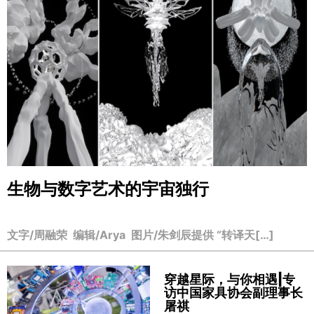
生物与数字艺术的宇宙独行
文字/周融荣 编辑/Arya 图片/朱剑辰提供 “转译天[…]
穿越星际，与你相遇|专
访中国家具协会副理事长
屠祺