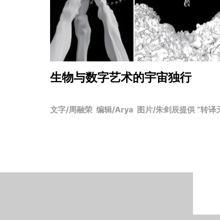
生物与数字艺术的宇宙独行
文字/周融荣 编辑/Arya 图片/朱剑辰提供 “转译天