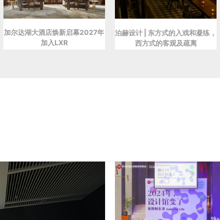
加尔达湖大酒店焕新启幕2027年
泊赫设计 | 东方式的入戏和凝练，
加入LXR
西方式的客观及疏离