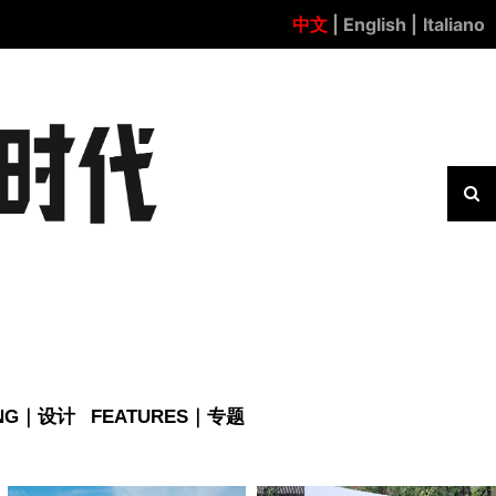
中文
| English |
Italiano
ING｜设计
FEATURES｜专题