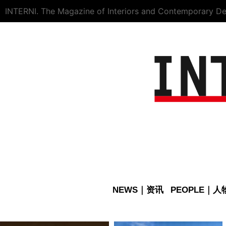
INTERNI. The Magazine of Interiors and Contemporary De
NEWS｜资讯
PEOPLE｜人