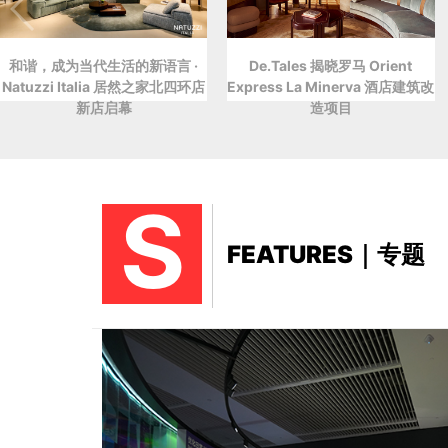
和谐，成为当代生活的新语言 ·
De.Tales 揭晓罗马 Orient
Natuzzi Italia 居然之家北四环店
Express La Minerva 酒店建筑改
新店启幕
造项目
S
FEATURES｜专题