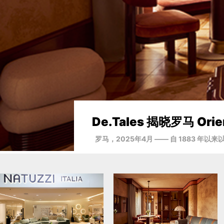
加尔达湖大酒店焕新启幕2
坐落于加尔达湖西岸的百年地标——加尔达湖