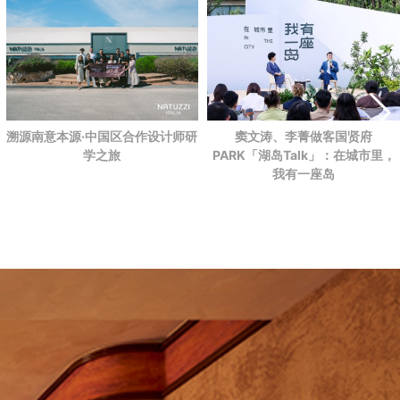
溯源南意本源·中国区合作设计师研
窦文涛、李菁做客国贤府
学之旅
PARK
「湖岛Talk」：在城市里，
我有一座岛