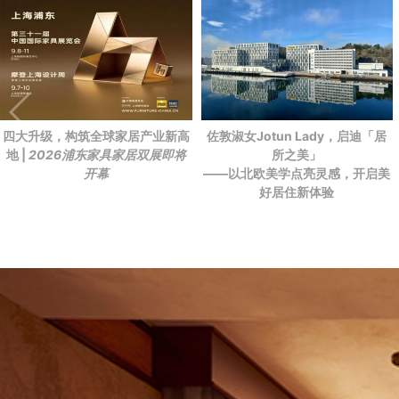
四大升级，构筑全球家居产业新高
佐敦淑女Jotun Lady，启迪「居
地 |
2026浦东家具家居双展即将
所之美」
开幕
——以北欧美学点亮灵感，开启美
好居住新体验