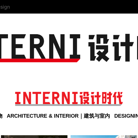
sign
物
ARCHITECTURE & INTERIOR｜建筑与室内
DESIGN