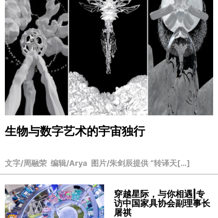
生物与数字艺术的宇宙独行
文字/周融荣 编辑/Arya 图片/朱剑辰提供 “转译天[…]
穿越星际，与你相遇|专
访中国家具协会副理事长
屠祺