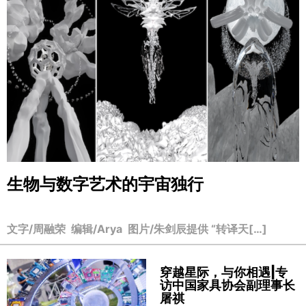
生物与数字艺术的宇宙独行
文字/周融荣 编辑/Arya 图片/朱剑辰提供 “转译天[…]
穿越星际，与你相遇|专
访中国家具协会副理事长
屠祺