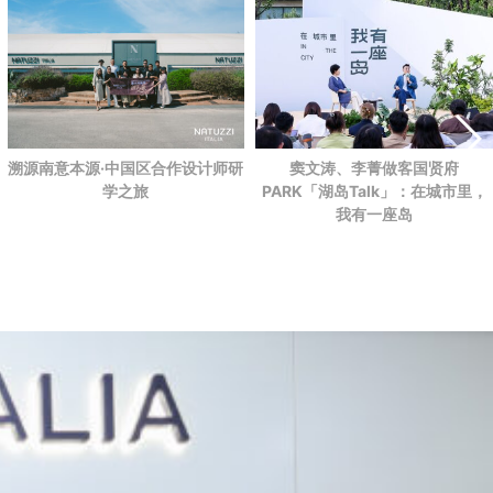
溯源南意本源·中国区合作设计师研
窦文涛、李菁做客国贤府
学之旅
PARK
「湖岛Talk」：在城市里，
我有一座岛