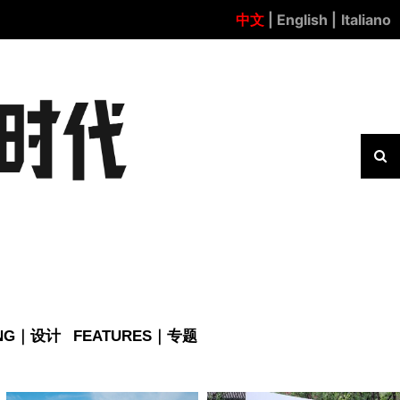
中文
| English |
Italiano
ING｜设计
FEATURES｜专题