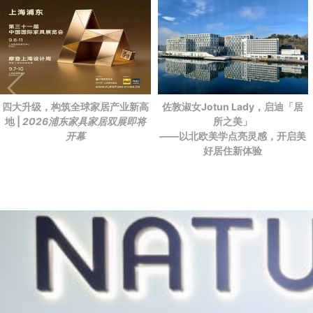
四大升级，构筑全球家居产业新高
佐敦淑女Jotun Lady，启迪「居
地 |
2026浦东家具家居双展即将
所之美」
开幕
——以北欧美学点亮灵感，开启美
好居住新体验