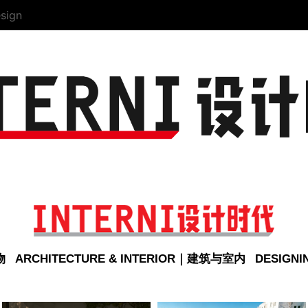
sign
物
ARCHITECTURE & INTERIOR｜建筑与室内
DESIGN