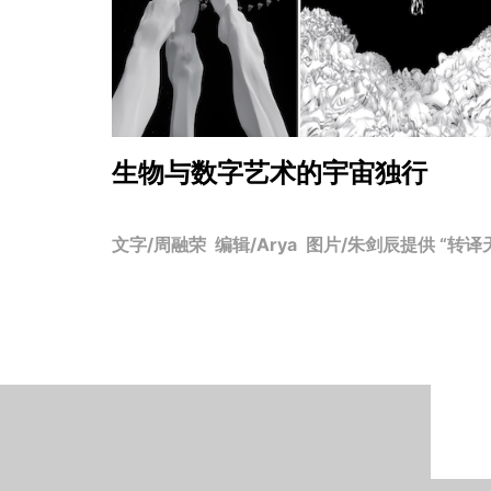
生物与数字艺术的宇宙独行
文字/周融荣 编辑/Arya 图片/朱剑辰提供 “转译天