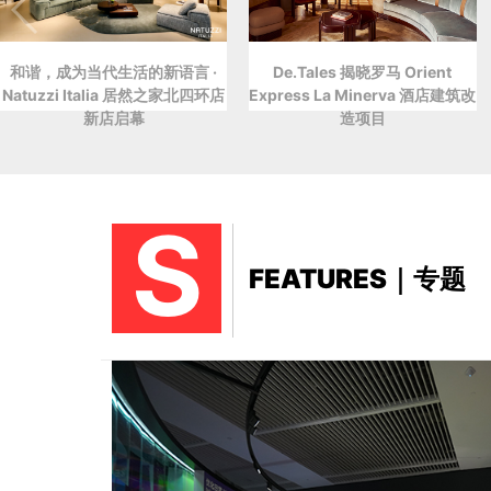
和谐，成为当代生活的新语言 ·
De.Tales 揭晓罗马 Orient
Natuzzi Italia 居然之家北四环店
Express La Minerva 酒店建筑改
新店启幕
造项目
S
FEATURES｜专题