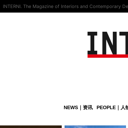
INTERNI. The Magazine of Interiors and Contemporary De
NEWS｜资讯
PEOPLE｜人