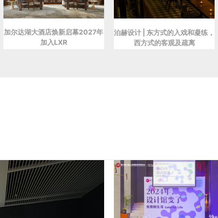
加尔达湖大酒店焕新启幕2027年
泊赫设计 | 东方式的入戏和凝练，
加入LXR
西方式的客观及疏离