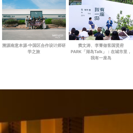
溯源南意本源·中国区合作设计师研
窦文涛、李菁做客国贤府
学之旅
PARK
「湖岛Talk」：在城市里，
我有一座岛