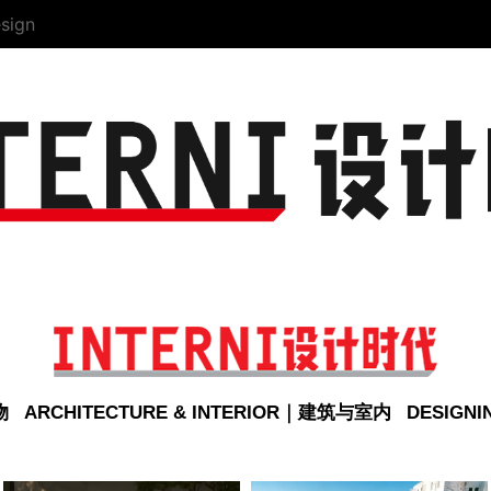
sign
物
ARCHITECTURE & INTERIOR｜建筑与室内
DESIGN