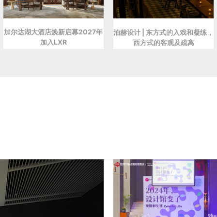
加尔达湖大酒店焕新启幕2027年
泊赫设计 | 东方式的入戏和凝练，
加入LXR
西方式的客观及疏离