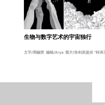
生物与数字艺术的宇宙独行
文字/周融荣 编辑/Arya 图片/朱剑辰提供 “转译天