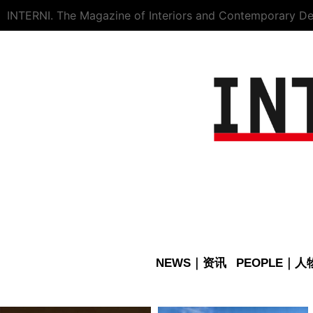
INTERNI. The Magazine of Interiors and Contemporary De
NEWS｜资讯
PEOPLE｜人