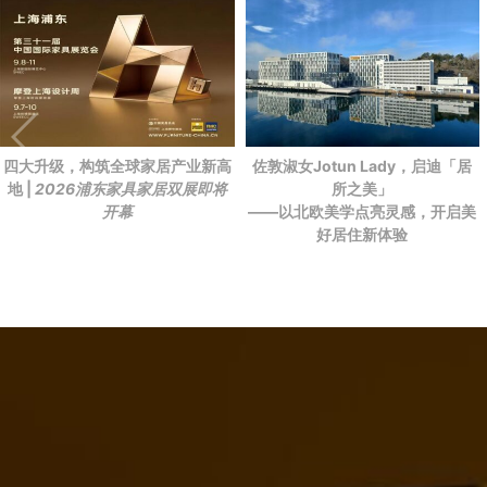
四大升级，构筑全球家居产业新高
佐敦淑女Jotun Lady，启迪「居
地 |
2026浦东家具家居双展即将
所之美」
开幕
——以北欧美学点亮灵感，开启美
好居住新体验