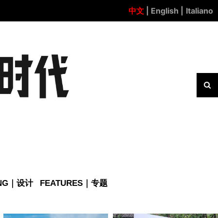
中文
| English |
Italiano
ING｜设计
FEATURES｜专题