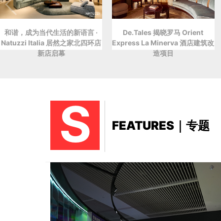
和谐，成为当代生活的新语言 ·
De.Tales 揭晓罗马 Orient
Natuzzi Italia 居然之家北四环店
Express La Minerva 酒店建筑改
新店启幕
造项目
S
FEATURES｜专题