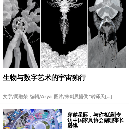
生物与数字艺术的宇宙独行
文字/周融荣 编辑/Arya 图片/朱剑辰提供 “转译天[…]
穿越星际，与你相遇|专
访中国家具协会副理事长
屠祺