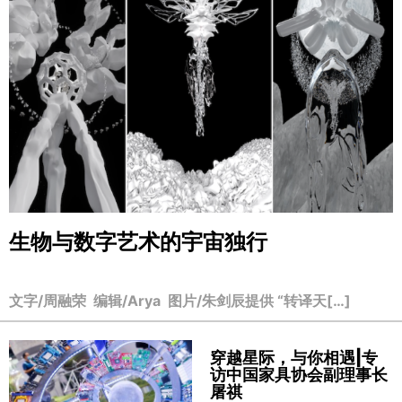
生物与数字艺术的宇宙独行
文字/周融荣 编辑/Arya 图片/朱剑辰提供 “转译天[…]
穿越星际，与你相遇|专
访中国家具协会副理事长
屠祺