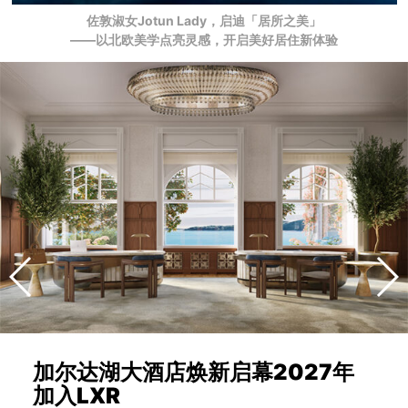
佐敦淑女Jotun Lady，启迪「居所之美」
——以北欧美学点亮灵感，开启美好居住新体验
加尔达湖大酒店焕新启幕2027年
加入LXR