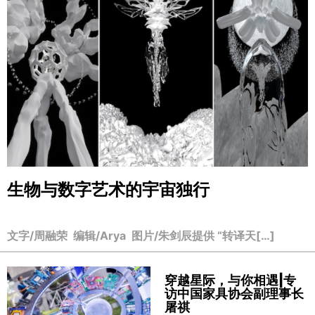
生物与数字艺术的宇宙独行
文字/周融荣 编辑/Arya 图片/朱剑辰提供 “转译天[…]
穿越星际，与你相遇|专
访中国家具协会副理事长
屠祺