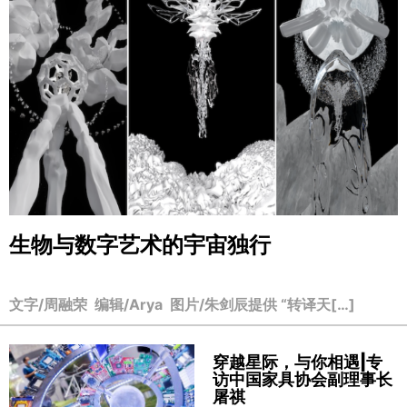
生物与数字艺术的宇宙独行
文字/周融荣 编辑/Arya 图片/朱剑辰提供 “转译天[…]
穿越星际，与你相遇|专
访中国家具协会副理事长
屠祺