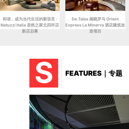
和谐，成为当代生活的新语言 ·
De.Tales 揭晓罗马 Orient
Natuzzi Italia 居然之家北四环店
Express La Minerva 酒店建筑改
新店启幕
造项目
S
FEATURES｜专题