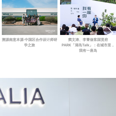
溯源南意本源·中国区合作设计师研
窦文涛、李菁做客国贤府
学之旅
PARK
「湖岛Talk」：在城市里，
我有一座岛