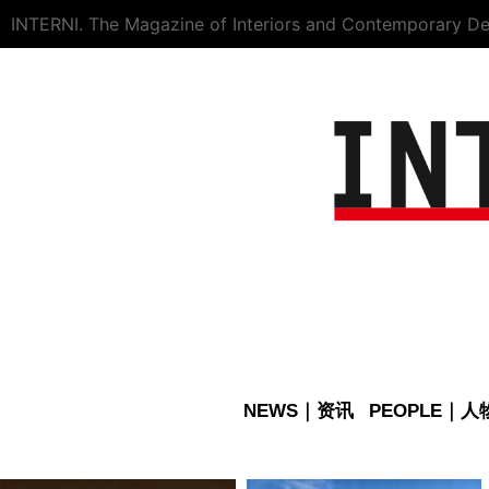
INTERNI. The Magazine of Interiors and Contemporary De
NEWS｜资讯
PEOPLE｜人