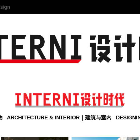
sign
物
ARCHITECTURE & INTERIOR｜建筑与室内
DESIGN