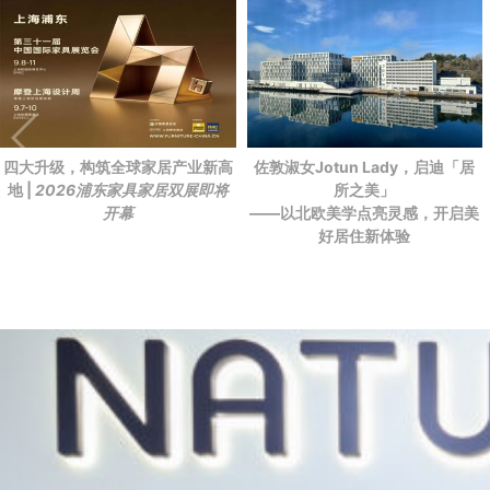
四大升级，构筑全球家居产业新高
佐敦淑女Jotun Lady，启迪「居
地 |
2026浦东家具家居双展即将
所之美」
开幕
——以北欧美学点亮灵感，开启美
好居住新体验