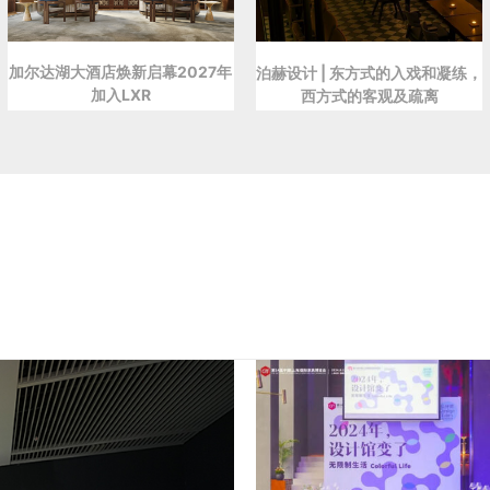
加尔达湖大酒店焕新启幕2027年
泊赫设计 | 东方式的入戏和凝练，
加入LXR
西方式的客观及疏离