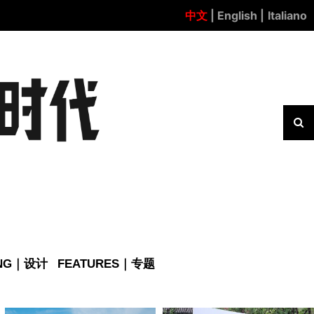
中文
| English |
Italiano
ING｜设计
FEATURES｜专题