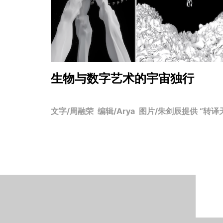
生物与数字艺术的宇宙独行
文字/周融荣 编辑/Arya 图片/朱剑辰提供 “转译天