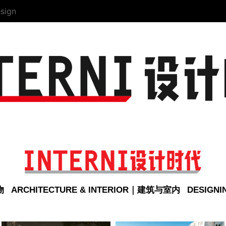
sign
物
ARCHITECTURE & INTERIOR｜建筑与室内
DESIGN