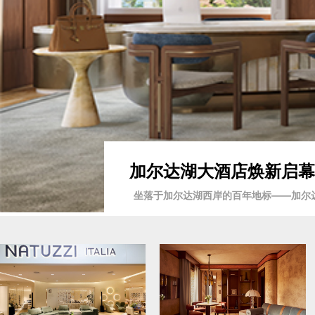
加尔达湖大酒店焕新启幕2
坐落于加尔达湖西岸的百年地标——加尔达湖