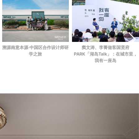
溯源南意本源·中国区合作设计师研
窦文涛、李菁做客国贤府
学之旅
PARK
「湖岛Talk」：在城市里，
我有一座岛