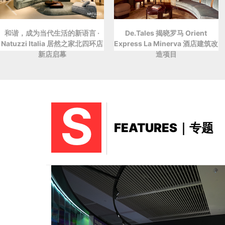
和谐，成为当代生活的新语言 ·
De.Tales 揭晓罗马 Orient
Natuzzi Italia 居然之家北四环店
Express La Minerva 酒店建筑改
新店启幕
造项目
S
FEATURES｜专题