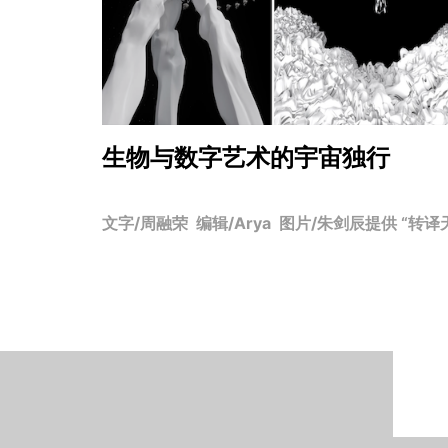
生物与数字艺术的宇宙独行
文字/周融荣 编辑/Arya 图片/朱剑辰提供 “转译天