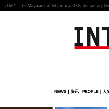
INTERNI. The Magazine of Interiors and Contemporary De
NEWS｜资讯
PEOPLE｜人