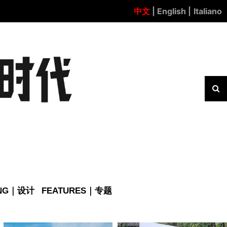
中文
| English |
Italiano
ING｜设计
FEATURES｜专题