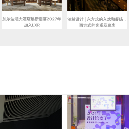
加尔达湖大酒店焕新启幕2027年
泊赫设计 | 东方式的入戏和凝练，
加入LXR
西方式的客观及疏离