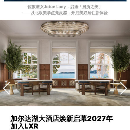
佐敦淑女Jotun Lady，启迪「居所之美」
——以北欧美学点亮灵感，开启美好居住新体验
加尔达湖大酒店焕新启幕2027年
加入LXR