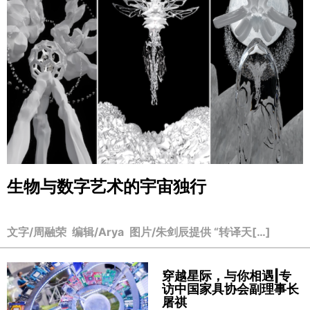
生物与数字艺术的宇宙独行
文字/周融荣 编辑/Arya 图片/朱剑辰提供 “转译天[…]
穿越星际，与你相遇|专
访中国家具协会副理事长
屠祺