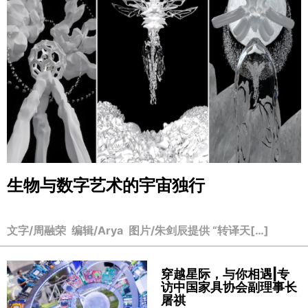
生物与数字艺术的宇宙独行
文字/周融荣 编辑/Arya 图片/朱剑辰提供 “转译天[…]
穿越星际，与你相遇|专
访中国家具协会副理事长
屠祺