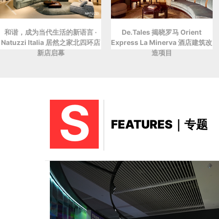
和谐，成为当代生活的新语言 ·
De.Tales 揭晓罗马 Orient
Natuzzi Italia 居然之家北四环店
Express La Minerva 酒店建筑改
新店启幕
造项目
S
FEATURES｜专题