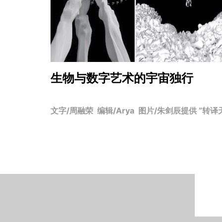
生物与数字艺术的宇宙独行
文字/周融荣 编辑/Arya 图片/朱剑辰提供 “转译天