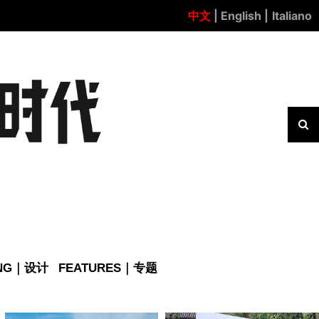
中文
| English |
Italiano
ING｜设计
FEATURES｜专题