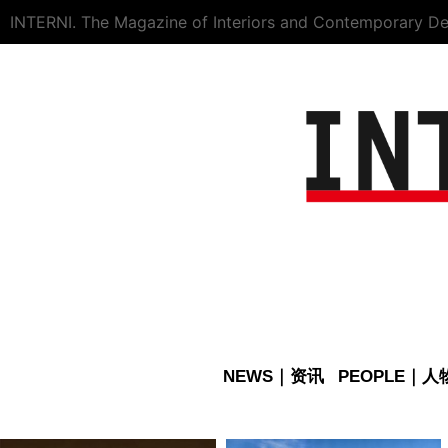
INTERNI. The Magazine of Interiors and Contemporary De
NEWS｜资讯
PEOPLE｜人