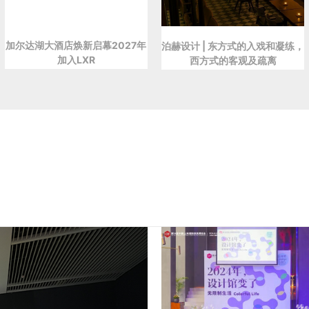
加尔达湖大酒店焕新启幕2027年
泊赫设计 | 东方式的入戏和凝练，
加入LXR
西方式的客观及疏离