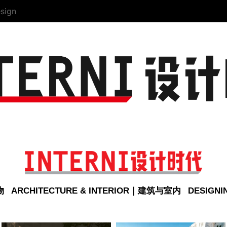
sign
物
ARCHITECTURE & INTERIOR｜建筑与室内
DESIGN