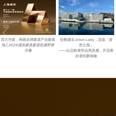
四大升级，构筑全球家居产业新高
佐敦淑女Jotun Lady，启迪「居
地 |
2026浦东家具家居双展即将
所之美」
开幕
——以北欧美学点亮灵感，开启美
好居住新体验