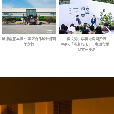
溯源南意本源·中国区合作设计师研
窦文涛、李菁做客国贤府
学之旅
PARK
「湖岛Talk」：在城市里，
我有一座岛