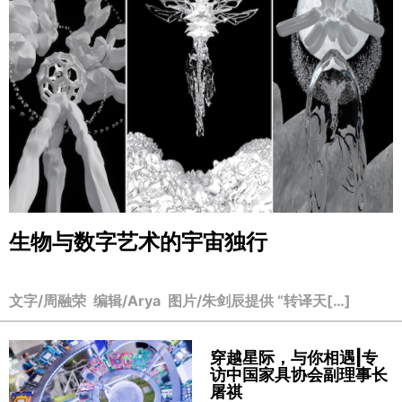
生物与数字艺术的宇宙独行
文字/周融荣 编辑/Arya 图片/朱剑辰提供 “转译天[…]
穿越星际，与你相遇|专
访中国家具协会副理事长
屠祺