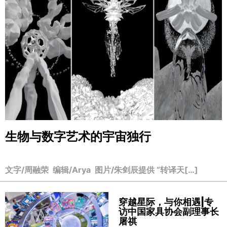
生物与数字艺术的宇宙独行
文字/周融荣 编辑/Arya 图片/朱剑辰提供 “转译天[…]
穿越星际，与你相遇|专
访中国家具协会副理事长
屠祺