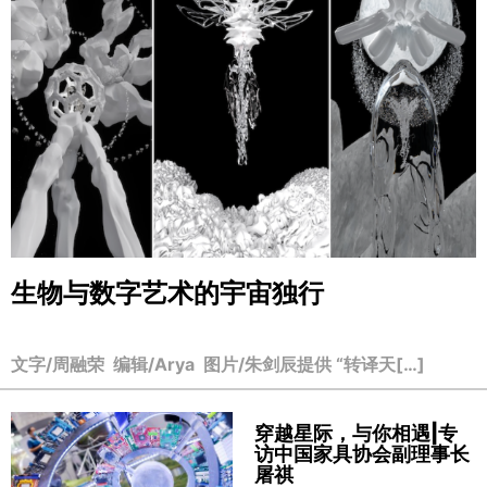
生物与数字艺术的宇宙独行
文字/周融荣 编辑/Arya 图片/朱剑辰提供 “转译天[…]
穿越星际，与你相遇|专
访中国家具协会副理事长
屠祺