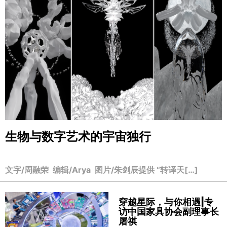
生物与数字艺术的宇宙独行
文字/周融荣 编辑/Arya 图片/朱剑辰提供 “转译天[…]
穿越星际，与你相遇|专
访中国家具协会副理事长
屠祺