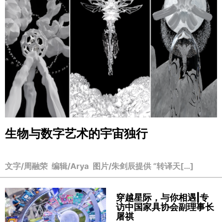
生物与数字艺术的宇宙独行
文字/周融荣 编辑/Arya 图片/朱剑辰提供 “转译天[…]
穿越星际，与你相遇|专
访中国家具协会副理事长
屠祺