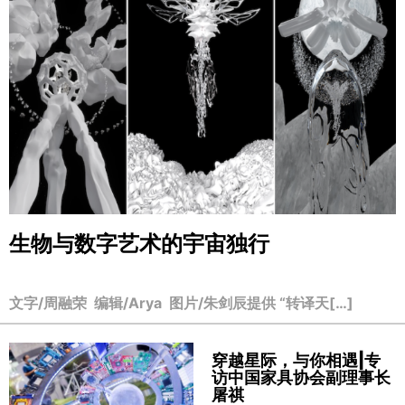
生物与数字艺术的宇宙独行
文字/周融荣 编辑/Arya 图片/朱剑辰提供 “转译天[…]
穿越星际，与你相遇|专
访中国家具协会副理事长
屠祺