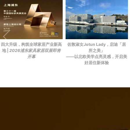
四大升级，构筑全球家居产业新高
佐敦淑女Jotun Lady，启迪「居
地 |
2026浦东家具家居双展即将
所之美」
开幕
——以北欧美学点亮灵感，开启美
好居住新体验