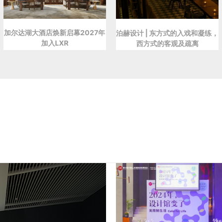
加尔达湖大酒店焕新启幕2027年
泊赫设计 | 东方式的入戏和凝练，
加入LXR
西方式的客观及疏离