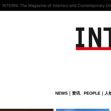
INTERNI. The Magazine of Interiors and Contemporary De
NEWS｜资讯
PEOPLE｜人