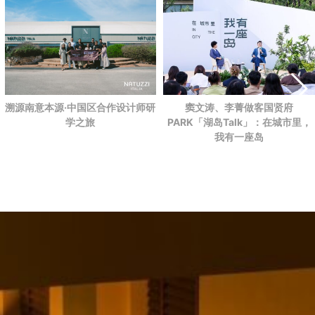
溯源南意本源·中国区合作设计师研
窦文涛、李菁做客国贤府
学之旅
PARK
「湖岛Talk」：在城市里，
我有一座岛