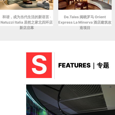
和谐，成为当代生活的新语言 ·
De.Tales 揭晓罗马 Orient
Natuzzi Italia 居然之家北四环店
Express La Minerva 酒店建筑改
新店启幕
造项目
S
FEATURES｜专题