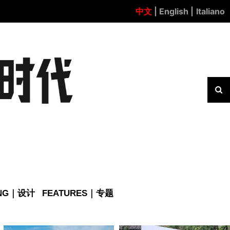
中文
| English |
Italiano
ING｜设计
FEATURES｜专题