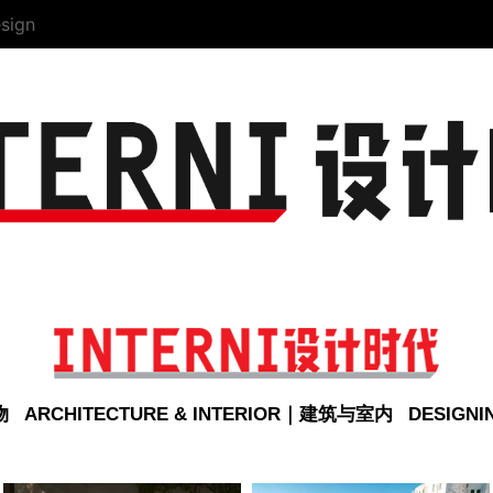
sign
物
ARCHITECTURE & INTERIOR｜建筑与室内
DESIGN