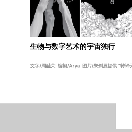
生物与数字艺术的宇宙独行
文字/周融荣 编辑/Arya 图片/朱剑辰提供 “转译天