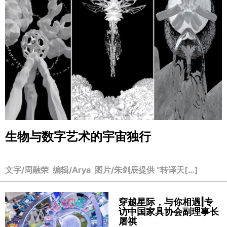
生物与数字艺术的宇宙独行
文字/周融荣 编辑/Arya 图片/朱剑辰提供 “转译天[…]
穿越星际，与你相遇|专
访中国家具协会副理事长
屠祺