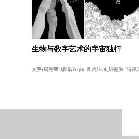
生物与数字艺术的宇宙独行
文字/周融荣 编辑/Arya 图片/朱剑辰提供 “转译天