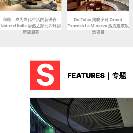
和谐，成为当代生活的新语言 ·
De.Tales 揭晓罗马 Orient
Natuzzi Italia 居然之家北四环店
Express La Minerva 酒店建筑改
新店启幕
造项目
S
FEATURES｜专题