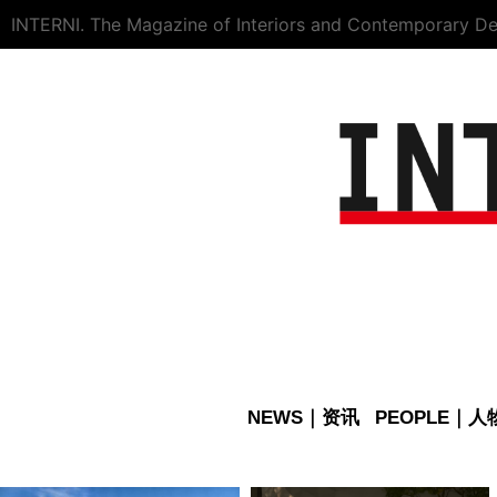
INTERNI. The Magazine of Interiors and Contemporary De
NEWS｜资讯
PEOPLE｜人