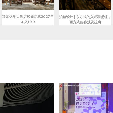
加尔达湖大酒店焕新启幕2027年
泊赫设计 | 东方式的入戏和凝练，
加入LXR
西方式的客观及疏离