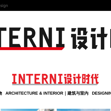
sign
物
ARCHITECTURE & INTERIOR｜建筑与室内
DESIGN