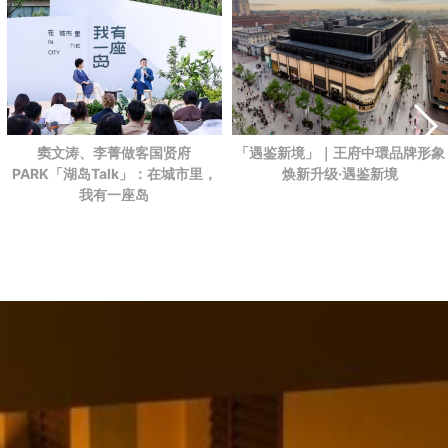
「遇鉴新境」｜王府中環品牌形象
窦文涛、李菁做客国贤府
焕新升级·遇鉴新境
PARK
「湖岛Talk」：在城市里，
我有一座岛