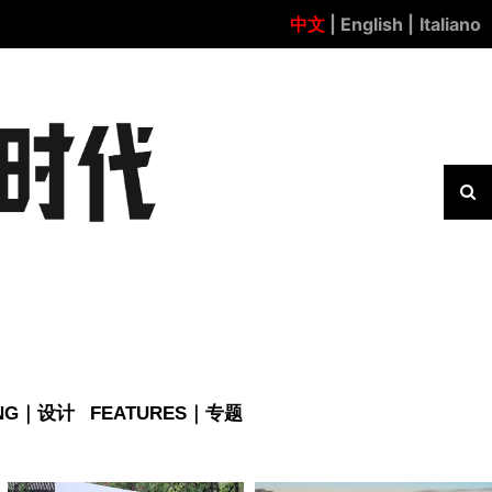
中文
| English |
Italiano
ING｜设计
FEATURES｜专题