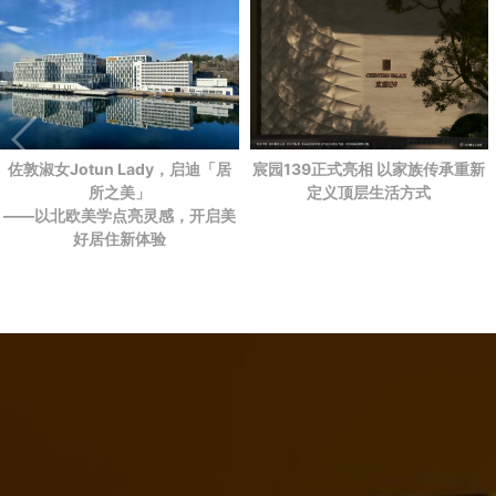
佐敦淑女Jotun Lady，启迪「居
宸园139正式亮相 以家族传承重新
所之美」
定义顶层生活方式
——以北欧美学点亮灵感，开启美
好居住新体验