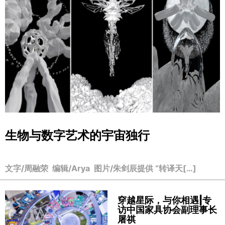
生物与数字艺术的宇宙独行
文字/周融荣 编辑/Arya 图片/朱剑辰提供 “转译天[…]
穿越星际，与你相遇|专
访中国家具协会副理事长
屠祺