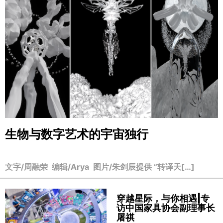
生物与数字艺术的宇宙独行
文字/周融荣 编辑/Arya 图片/朱剑辰提供 “转译天[…]
穿越星际，与你相遇|专
访中国家具协会副理事长
屠祺