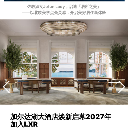
佐敦淑女Jotun Lady，启迪「居所之美」
——以北欧美学点亮灵感，开启美好居住新体验
加尔达湖大酒店焕新启幕2027年
加入LXR