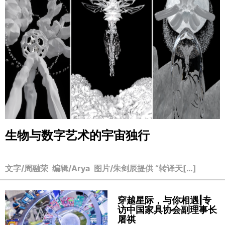
生物与数字艺术的宇宙独行
文字/周融荣 编辑/Arya 图片/朱剑辰提供 “转译天[…]
穿越星际，与你相遇|专
访中国家具协会副理事长
屠祺