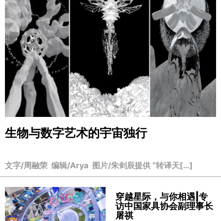
生物与数字艺术的宇宙独行
文字/周融荣 编辑/Arya 图片/朱剑辰提供 “转译天[…]
穿越星际，与你相遇|专
访中国家具协会副理事长
屠祺