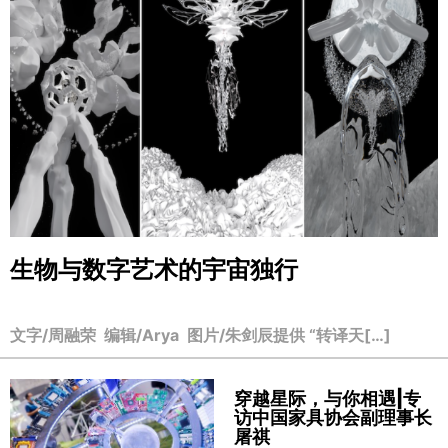
生物与数字艺术的宇宙独行
文字/周融荣 编辑/Arya 图片/朱剑辰提供 “转译天[…]
穿越星际，与你相遇|专
访中国家具协会副理事长
屠祺