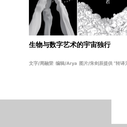
生物与数字艺术的宇宙独行
文字/周融荣 编辑/Arya 图片/朱剑辰提供 “转译天