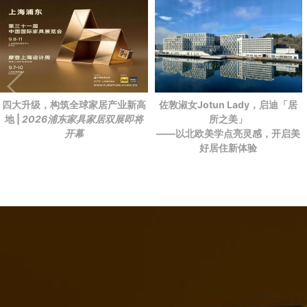
四大升级，构筑全球家居产业新高
佐敦淑女Jotun Lady，启迪「居
地 |
2026浦东家具家居双展即将
所之美」
开幕
——以北欧美学点亮灵感，开启美
好居住新体验