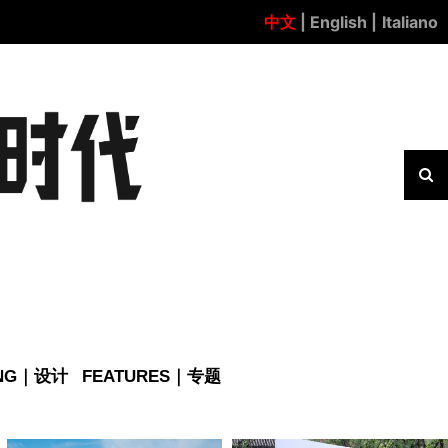
中文
| English |
Italiano
ING｜设计
FEATURES｜专题