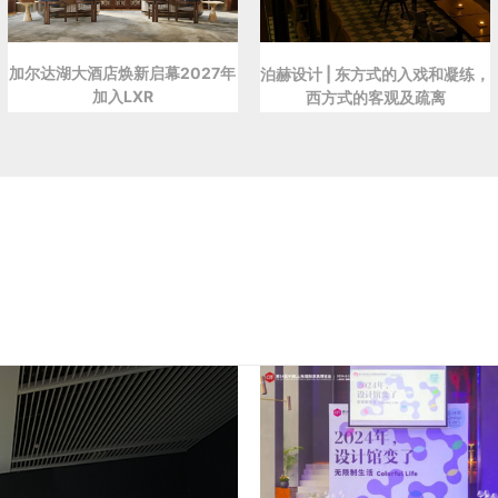
加尔达湖大酒店焕新启幕2027年
泊赫设计 | 东方式的入戏和凝练，
加入LXR
西方式的客观及疏离