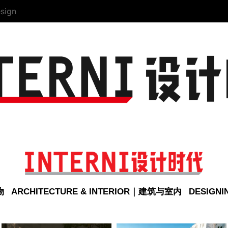
sign
物
ARCHITECTURE & INTERIOR｜建筑与室内
DESIGN