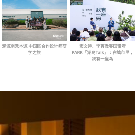
溯源南意本源·中国区合作设计师研
窦文涛、李菁做客国贤府
学之旅
PARK
「湖岛Talk」：在城市里，
我有一座岛