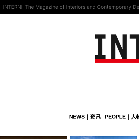
INTERNI. The Magazine of Interiors and Contemporary De
NEWS｜资讯
PEOPLE｜人