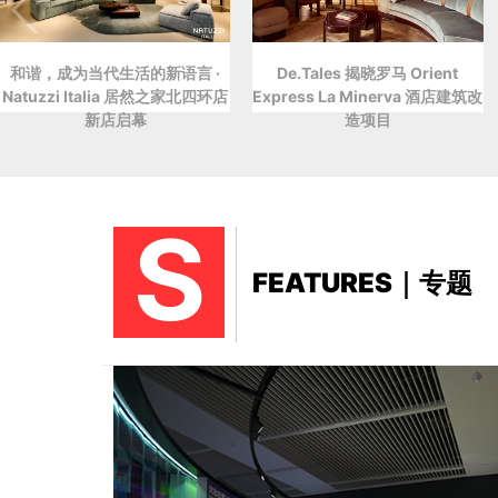
和谐，成为当代生活的新语言 ·
De.Tales 揭晓罗马 Orient
Natuzzi Italia 居然之家北四环店
Express La Minerva 酒店建筑改
新店启幕
造项目
S
FEATURES｜专题