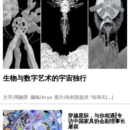
生物与数字艺术的宇宙独行
文字/周融荣 编辑/Arya 图片/朱剑辰提供 “转译天[…]
穿越星际，与你相遇|专
访中国家具协会副理事长
屠祺