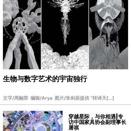
生物与数字艺术的宇宙独行
文字/周融荣 编辑/Arya 图片/朱剑辰提供 “转译天[…]
穿越星际，与你相遇|专
访中国家具协会副理事长
屠祺