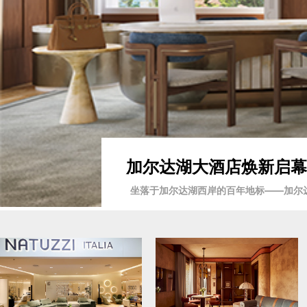
加尔达湖大酒店焕新启幕2
坐落于加尔达湖西岸的百年地标——加尔达湖