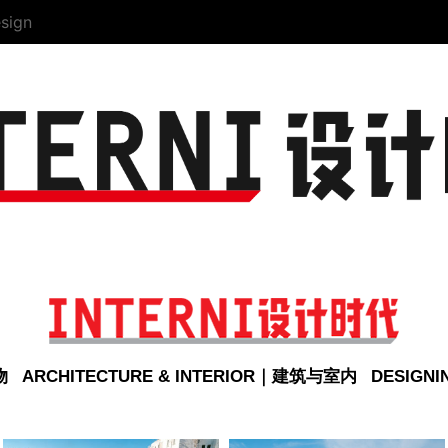
sign
物
ARCHITECTURE & INTERIOR｜建筑与室内
DESIGN