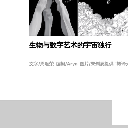
生物与数字艺术的宇宙独行
文字/周融荣 编辑/Arya 图片/朱剑辰提供 “转译天