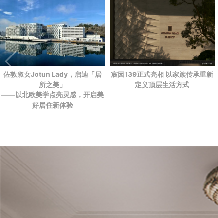
佐敦淑女Jotun Lady，启迪「居
宸园139正式亮相 以家族传承重新
所之美」
定义顶层生活方式
——以北欧美学点亮灵感，开启美
好居住新体验