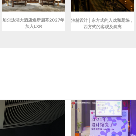
加尔达湖大酒店焕新启幕2027年
泊赫设计 | 东方式的入戏和凝练，
加入LXR
西方式的客观及疏离