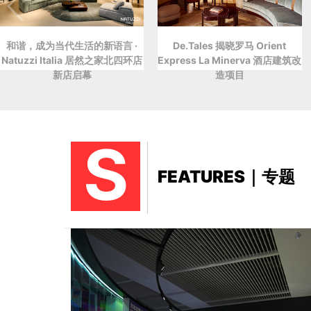
和谐，成为当代生活的新语言 ·
De.Tales 揭晓罗马 Orient
Natuzzi Italia 居然之家北四环店
Express La Minerva 酒店建筑改
新店启幕
造项目
S
FEATURES｜专题