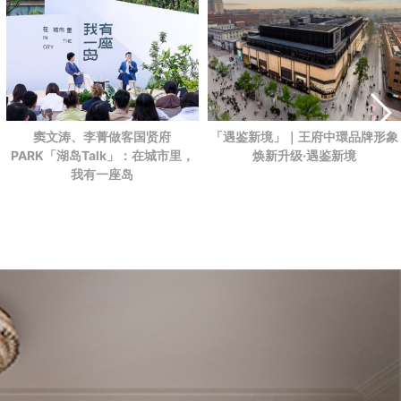
「遇鉴新境」｜王府中環品牌形象
窦文涛、李菁做客国贤府
焕新升级·遇鉴新境
PARK
「湖岛Talk」：在城市里，
我有一座岛