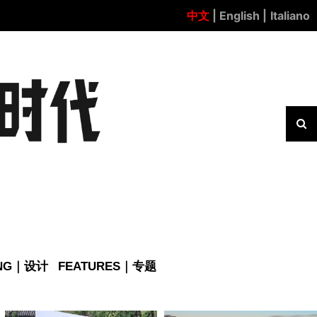
中文
| English |
Italiano
ING｜设计
FEATURES｜专题