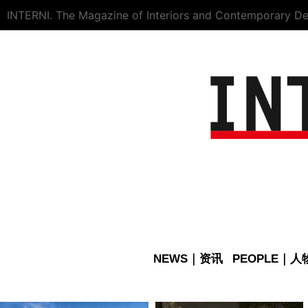
INTERNI. The Magazine of Interiors and Contemporary De
NEWS｜资讯
PEOPLE｜人