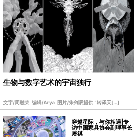
生物与数字艺术的宇宙独行
文字/周融荣 编辑/Arya 图片/朱剑辰提供 “转译天[…]
穿越星际，与你相遇|专
访中国家具协会副理事长
屠祺