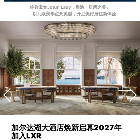
佐敦淑女Jotun Lady，启迪「居所之美」
——以北欧美学点亮灵感，开启美好居住新体验
加尔达湖大酒店焕新启幕2027年
加入LXR