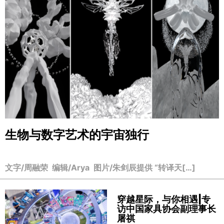
生物与数字艺术的宇宙独行
文字/周融荣 编辑/Arya 图片/朱剑辰提供 “转译天[…]
穿越星际，与你相遇|专
访中国家具协会副理事长
屠祺