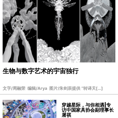
生物与数字艺术的宇宙独行
文字/周融荣 编辑/Arya 图片/朱剑辰提供 “转译天[…]
穿越星际，与你相遇|专
访中国家具协会副理事长
屠祺