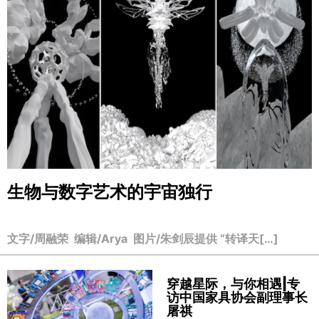
生物与数字艺术的宇宙独行
文字/周融荣 编辑/Arya 图片/朱剑辰提供 “转译天[…]
穿越星际，与你相遇|专
访中国家具协会副理事长
屠祺