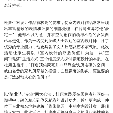
名流推崇。
杜康生对设计作品有极高的要求，使室内设计作品常常呈现
出丰富精致的表情和细腻的细部处理；在台湾业界称他“豪
宅王”，他却不以为意，并在空间创作的领域不断的驱策自
己再进化。作为一名受到层峰人士欢迎的室内设计师，除了
优秀的专业能力，他更具备了文人质感及艺术家气质。此次
活动杜康生将以《室内设计的疗愈价值》为题，从“空
间”“情感”“生活方式”三个维度深入探讨豪宅设计的本质。在
杜康生看来，“打造顶尖豪宅并非只靠金钱所堆砌的空间，
或由名贵的家具所形塑的摆设，凸显豪奢的形象，更重要的
是打造感动人心的住所！”
以“敬业”与“专业”两大心法，杜康生屡屡在居住者的喜好与
期望中，融入精准到位又精彩的设计功力。近年更完成一件
位于台北知名地标建筑「陶朱隐园」中的室内设计案，展现
惊人实力。此次活动，杜康生还将分享三个极具代表性的豪