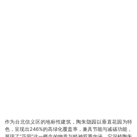
作为台北信义区的地标性建筑，陶朱隐园以垂直花园为特
色，呈现出246%的高绿化覆盖率，兼具节能与减碳功能，
展现了“花园”这一概念的物质与精神双重内涵。它深植陶朱