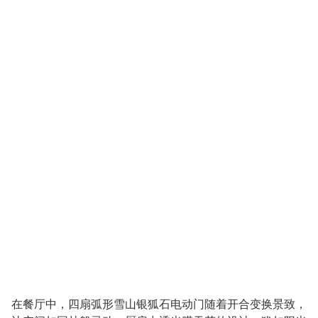
在餐厅中，四扇弧形雪山银狐石电动门随着开合变换景致，