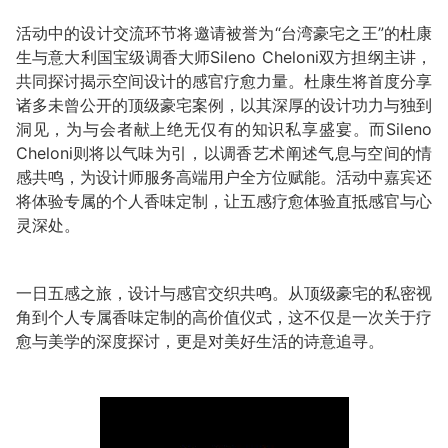
活动中的设计交流环节将邀请被誉为“台湾豪宅之王”的杜康
生与意大利国宝级调香大师Sileno Cheloni双方担纲主讲，
共同探讨揭示空间设计的感官疗愈力量。杜康生将首度分享
诸多未曾公开的顶级豪宅案例，以其深厚的设计功力与独到
洞见，为与会者献上绝无仅有的知识私享盛宴。而Sileno
Cheloni则将以气味为引，以调香艺术阐述气息与空间的情
感共鸣，为设计师服务高端用户全方位赋能。活动中嘉宾还
将体验专属的个人香味定制，让五感疗愈体验直抵感官与心
灵深处。
一日五感之旅，设计与感官交织共鸣。从顶级豪宅的私密视
角到个人专属香味定制的高价值仪式，这不仅是一次关于疗
愈与美学的深度探讨，更是对美好生活的诗意追寻。