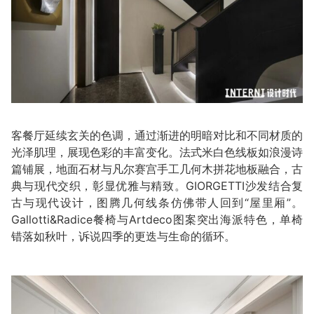
客餐厅延续玄关的色调，通过渐进的明暗对比和不同材质的
光泽肌理，展现色彩的丰富变化。法式米白色线板如浪漫诗
篇铺展，地面石材与凡尔赛宫手工几何木拼花地板融合，古
典与现代交织，彰显优雅与精致。GIORGETTI沙发结合复
古与现代设计，图腾几何线条仿佛带人回到“屋里厢”。
Gallotti&Radice餐椅与Artdeco图案突出海派特色，单椅
错落如秋叶，诉说四季的更迭与生命的循环。