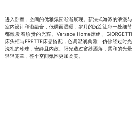
进入卧室，空间的优雅氛围渐渐展现。新法式海派的浪漫与
室内设计和谐融合，低调而温暖，岁月的沉淀让每一处细节
都散发着珍贵的光辉。Versace Home床组、GIORGETTI
床头柜与FRETTE床品搭配，色调温润典雅，仿佛经过时光
洗礼的珍珠，安静且内敛。阳光透过窗纱洒落，柔和的光晕
轻轻笼罩，整个空间氛围更加柔美。