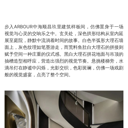
步入ARBOUR中海顺昌玖里建筑样板间，仿佛置身于一场
视觉与心灵的交响乐之中。玄关处，深色拱形结构从室内延
展至庭院，静默中流淌着时间的故事。白色半弧形大理石墙
面上，灰色纹理如笔墨游走，而荒料鱼肚白大理石的拼接则
赋予空间一种庄重的仪式感。黑白大理石拼花地面与吊顶的
抽槽造型相呼应，营造出强烈的视觉节奏。悬挑楼梯旁，水
滴吊灯在静谧中闪烁，光影交织，色彩斑斓，仿佛一场戏剧
般的视觉盛宴，点亮了整个空间。