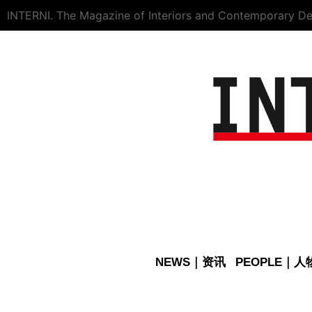
INTERNI. The Magazine of Interiors and Contemporary De
NEWS｜资讯
PEOPLE｜人