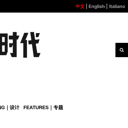
中文
| English |
Italiano
ING｜设计
FEATURES｜专题