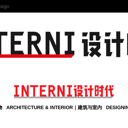
sign
物
ARCHITECTURE & INTERIOR｜建筑与室内
DESIGN