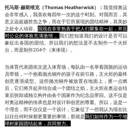
托马斯·赫斯维克（Thomas Heatherwick）：
我觉得奥运
会非常感人，我喜欢每四年一次的这个时刻。对我而言，其
意义远超越胜负之争，而在于它所展现的团结精神，其美妙
之处令人动容。
我现在非常热衷于把人们聚集在一起，并且
对公众的体验充满激情 。
我们想知道我们的设计是否可以
象征出各国的团结。所以我们的想法是不去制作一个火炬
台，而是制作204个（来体现）。
当体育代表团依次进入体育场，每队由一名举着国旗的运动
员带领，一个抱着抛光铜件的孩子在前引路，主火炬的最终
创意逐渐成型。这些抛光铜件被放置在地面上，逐一点燃
后，它们将升起并结合成一个团结之焰，主火炬在奥运会结
束后拆卸成独立构件由各个国家作为纪念品带回。这不仅是
对奥运精神的传承也是对设计和创意的尊重。所以，这是一
个理念，而不仅仅是一个设计，它象征了一些我认为现在比
以往任何时候都更重要的事情，那就是
我们如何作为一个地
球村家园团结起来，共同努力。