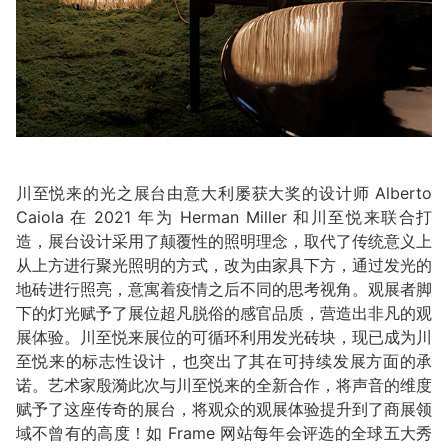
川至悦来的光之展台由意大利屡获大奖的设计师 Alberto
Caiola 在 2021 年为 Herman Miller 和川至悦来联合打
造，展台设计采用了颠覆性的照明理念，取代了传统意义上
从上⽅进⾏聚光照明的⽅式，改为由家具下⽅，通过发光的
地砖进⾏照亮，意寓着疫情之后不同的思考视角。观展者脚
下的灯光赋予了展位超凡脱俗的感官品质，营造出⾮凡的观
展体验。川至悦来展位的可循环利用发光砖块，现已成为川
⾄悦来的标志性设计，也突出了其在可持续发展方面的承
诺。艺术家殷漪此次与川至悦来的全新合作，将声音的维度
赋予了这座传奇的展台，将观众的观展体验提升到了商展领
域不曾有的高度！如 Frame 网站每年会评选的全球五大秀