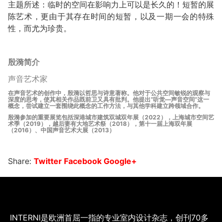
主题所述：临时的空间在影响力上可以是长久的！短暂的展
陈艺术，更由于其存在时间的短暂，以及一期一会的特殊
性，而尤为珍贵。
殷漪简介
声音艺术家
在声音艺术的创作中，殷漪以哲思与诗意著称。他对于公共空间敏锐的观察与
深度的思考，使其相关作品既前卫又具有批判。他提出“听觉—声音空间”这一
概念，尝试建立一套围绕此概念的工作方法，与其他学科建立跨领域合作。
殷漪参加的重要展览包括深港城市建筑双城双年展（2022），上海城市空间艺
术季（2019），越后妻有大地艺术祭（2018），第十一届上海双年展
（2016）、中国声音艺术大展（2013）
Share:
Twitter
Facebook
Google+
INTERNI是欧洲首屈一指的专业室内设计杂志，创刊70多