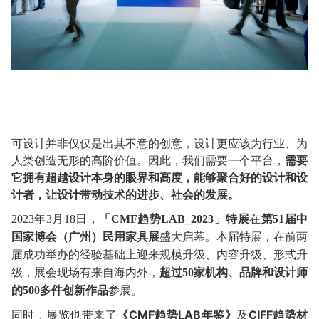
可设计并非仅仅是出其不意的创意，设计更应该为行业、为
人类创造无形的高阶价值。因此，我们需要一个平台，
需要
它拥有超越设计本身的眼界和高度，能够聚合好的设计和设
计者，让设计带动技术的进步、社会的发展。
2023年3月18日，
「
CMF趋势LAB_2023」特展
在
第
51届中
国家博会（广州）民用家具展
盛大启幕。本届特展，在前两
届成功举办的经验基础上迎来规模升级、内容升级、形式升
级，展会现场有来自海内外，
超过
50家机构、品牌和设计师
的500多件创新作品
参展。
同时，展览也带来了
《CMF趋势LAB年鉴》
及
CIFF趋势材