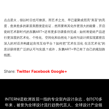
点点星火，假以时日也可燎原。而艺术之光、早已凝聚成照亮“美盲”的亮
度，愈来愈多的家居美图便是佐证，然而要将其化作更强大的能量，开启
瓷砖艺术新时代的东鹏ART+还有更多功课亟待完成：如何将瓷砖产品进
行更深度的艺术化、个性化、空间化和自然化？如何与设计师实现紧密且
深入的对话并构建起良性互动平台？如何把“艺术生活化 生活艺术化”的
意识获得更广泛的认可与实践？或许，东鹏ART+早已有了自己的规划路
线图。
Share:
Twitter
Facebook
Google+
INTERNI是欧洲首屈一指的专业室内设计杂志，创刊70多
年来，被誉为全球设计流行趋势代言人、全球设计产业领