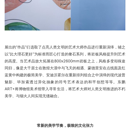
展出的“作品”们选取了点亮人类文明的艺术大师作品进行重新演绎，辅之
以“比大理石更好”为标准而匠心打造的奢石系列，将岩板风格提升到艺术
的高度。当艺术品放大拓展在800x2600mm岩板之上，风格多变却殊途
同归，像是大千居士在敦煌大漠中与飞天的相遇、蒙德里安在点线面及红
蓝黄中构建的极简美学、安迪沃霍尔在重新排列组合之中演绎的现代波普
魅影、毕加索透过异化抽象的符号艺术表达的和平创想等等。东鹏
ART+将博物馆美术馆带入寻常生活，将艺术大师对人类文明推进的不朽
美学、与烟火人间实现无缝融合。
常新的美学节奏，极致的文化张力