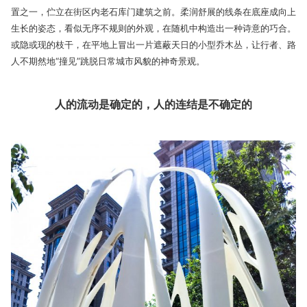
置之一，伫立在街区内老石库门建筑之前。柔润舒展的线条在底座成向上
生长的姿态，看似无序不规则的外观，在随机中构造出一种诗意的巧合。
或隐或现的枝干，在平地上冒出一片遮蔽天日的小型乔木丛，让行者、路
人不期然地“撞见”跳脱日常城市风貌的神奇景观。
人的流动是确定的，人的连结是不确定的