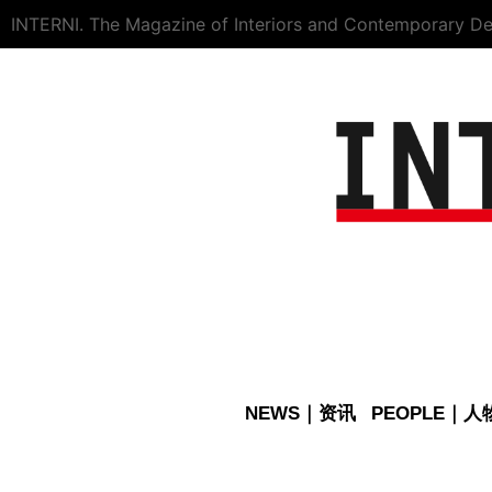
INTERNI. The Magazine of Interiors and Contemporary De
NEWS｜资讯
PEOPLE｜人