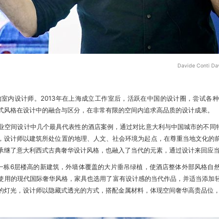
Davide Conti 
于意大利的室内设计师。2013年在上海成立工作室后，活跃在中国的设计圈，尝试
式风格在设计中的融合与区分，在非常有限的空间内追求高品质的设计成果。
业空间设计中几个最具代表性的酒店案例，通过对比意大利与中国城市的不同特
特点，设计师以建筑所处位置的地理、人文、社会环境为起点，在尊重当地文化
承继了意大利西式古典奢华设计风格，也融入了当代的元素，通过设计来回应
是一栋6层楼高的新建筑，外墙体覆盖的大片垂吊绿植，使酒店整体外部风格自
使用的现代国际奢华风格，家具也选用了富有设计感的当代作品，并适当添加
的灯光，设计师以隐藏式透光的方式，搭配金属材料，体现空间奢华高贵品位