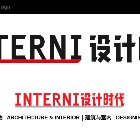
sign
物
ARCHITECTURE & INTERIOR｜建筑与室内
DESIGN