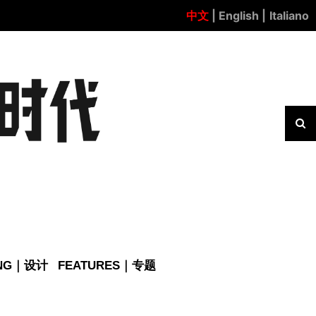
中文
| English |
Italiano
ING｜设计
FEATURES｜专题