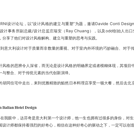
NI设计论坛，以“设计风格的建立与重塑”为题，邀请Davide Conti Desig
港郑中设计事务所副总裁/设计总监庄瑞安（Ray Chuang），以及odd创始人出口勉
，分享了他们对设计风格解构、建立与重塑的思考与实践。
，我们感受到意大利设计对于质量而非数量的重视、对于室内外环境的巧妙融合、对
计风格
的思辨令人深省，而无论是设计风格的明确界定或者模糊体现，其项目
一与整合、对于传统元素的当代创新演绎。
的胡同住宅中走出，来到优雅精致的鮨然日本料理店享受一顿大餐，然后去北
。
Italian Hotel Design
。在我眼中，达芬奇是意大利第一个设计师，他一生也拥有过很多的身份，对生
国设计师都保持着强烈的好奇心，相信在这种好奇心的驱动之下，一定可以创造