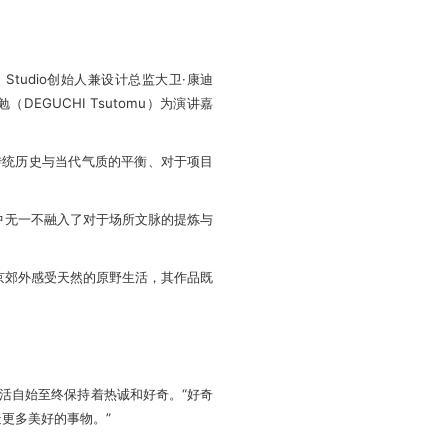
n Studio创始人兼设计总监大卫·康迪
（DEGUCHI Tsutomu）为演讲嘉
于传统历史与当代气质的平衡、对于项目
中无一不融入了对于场所文脉的提炼与
京郊外感受天然的原野生活，其作品既
活自始至终保持着热诚和好奇。“好奇
更多美好的事物。”