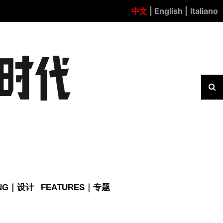
中文
| English |
Italiano
ING｜设计
FEATURES｜专题