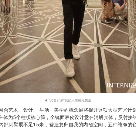
▲ “光合计划”发起人陈耀光先生
融合艺术、设计、 生活、美学的概念展将揭开这项大型艺术计
主体为5个柱状核心筒，全镜面表皮设计意在消解实体，反射接
内部则臂展不足1.5米，营造复归自我的内省空间，五种纯净的