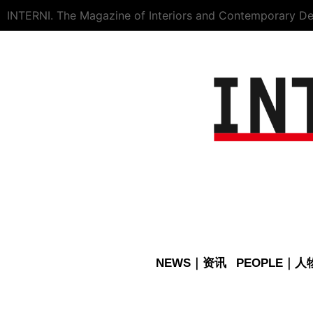
INTERNI. The Magazine of Interiors and Contemporary De
NEWS｜资讯
PEOPLE｜人