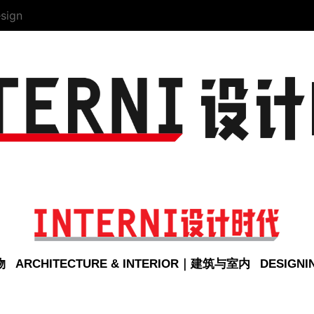
sign
物
ARCHITECTURE & INTERIOR｜建筑与室内
DESIGN