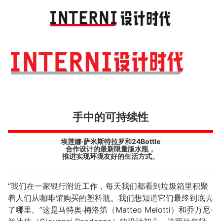
Toggl
navig
手中的可持续性
埃莲娜·萨米斯特拉罗和24Bottle
合作设计的最新限量版水瓶，
推进实现环境友好的生活方式。
“我们在一家银行附近工作，每天我们都看到垃圾箱里积聚
着人们从咖啡馆购买的塑料瓶。我们想知道它们最终到底去
了哪里。”这是马特奥·梅洛第（Matteo Melotti）和乔万尼·